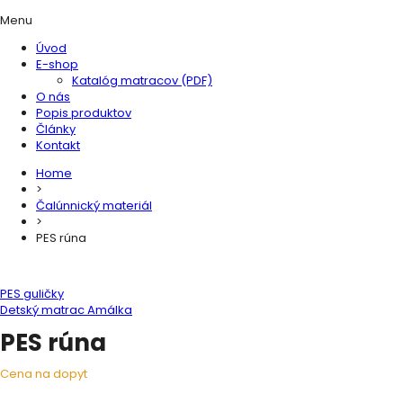
Menu
Úvod
E-shop
Katalóg matracov (PDF)
O nás
Popis produktov
Články
Kontakt
Home
>
Čalúnnický materiál
>
PES rúna
PES guličky
Detský matrac Amálka
PES rúna
Cena na dopyt