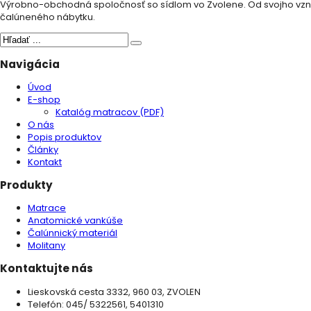
Výrobno-obchodná spoločnosť so sídlom vo Zvolene. Od svojho vzni
čalúneného nábytku.
Navigácia
Úvod
E-shop
Katalóg matracov (PDF)
O nás
Popis produktov
Články
Kontakt
Produkty
Matrace
Anatomické vankúše
Čalúnnický materiál
Molitany
Kontaktujte nás
Lieskovská cesta 3332, 960 03, ZVOLEN
Telefón: 045/ 5322561, 5401310