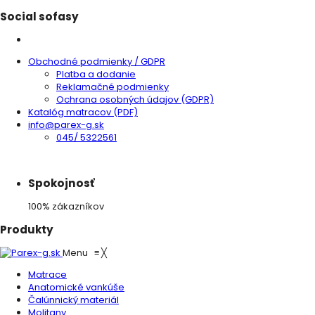
Social sofasy
Obchodné podmienky / GDPR
Platba a dodanie
Reklamačné podmienky
Ochrana osobných údajov (GDPR)
Katalóg matracov (PDF)
info@parex-g.sk
045/ 5322561
Spokojnosť
100% zákazníkov
Produkty
Menu
≡
╳
Matrace
Anatomické vankúše
Čalúnnický materiál
Molitany