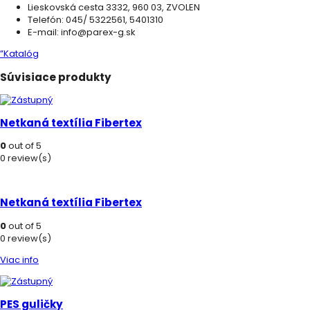
Lieskovská cesta 3332, 960 03, ZVOLEN
Telefón: 045/ 5322561, 5401310
E-mail: info@parex-g.sk
”Katalóg
Súvisiace produkty
Netkaná textília Fibertex
0
out of 5
0 review(s)
Netkaná textília Fibertex
0
out of 5
0 review(s)
Viac info
PES guličky