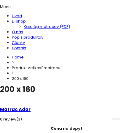
Menu
Úvod
E-shop
Katalóg matracov (PDF)
O nás
Popis produktov
Články
Kontakt
Home
>
Produkt Veľkosť matracu
>
200 x 160
200 x 160
Matrac Adar
0 review(s)
0
Cena na dopyt
out
of