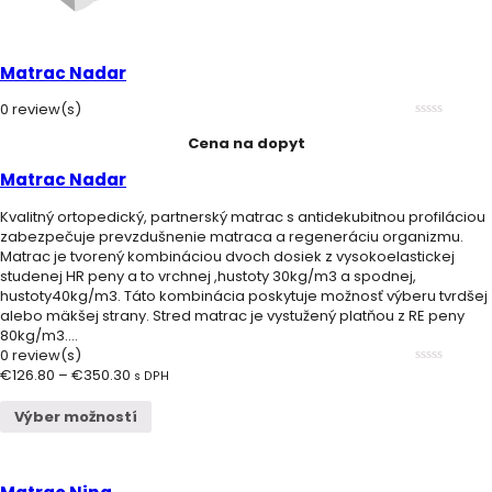
Matrac Nadar
0 review(s)
0
Cena na dopyt
out
of
5
Matrac Nadar
Kvalitný ortopedický, partnerský matrac s antidekubitnou profiláciou
zabezpečuje prevzdušnenie matraca a regeneráciu organizmu.
Matrac je tvorený kombináciou dvoch dosiek z vysokoelastickej
studenej HR peny a to vrchnej ,hustoty 30kg/m3 a spodnej,
hustoty40kg/m3. Táto kombinácia poskytuje možnosť výberu tvrdšej
alebo mäkšej strany. Stred matrac je vystužený platňou z RE peny
80kg/m3....
0 review(s)
€
126.80
–
€
350.30
0
s DPH
out
of
Výber možností
5