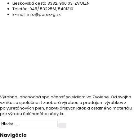
Lieskovská cesta 3332, 960 03, ZVOLEN
Telefón: 045/ 5322561, 5401310
E-mail: info@parex-g.sk
Výrobno-obchodná spoločnosť so sídlom vo Zvolene. Od svojho
vzniku sa spoločnosť zaoberá výrobou a predajom výrobkov z
polyuretánových pien, nábytkárskych látok a ostatného materiálu
pre výrobu čalúneného nábytku.
Navigácia