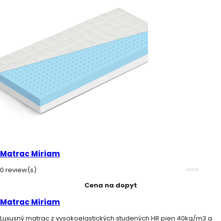
Matrac Miriam
0 review(s)
0
Cena na dopyt
out
of
5
Matrac Miriam
Luxusný matrac z vysokoelastických studených HR pien 40kg/m3 a