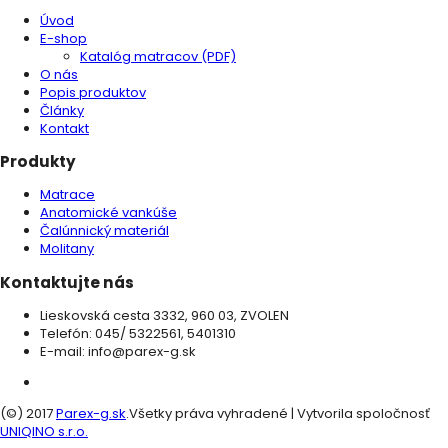
Úvod
E-shop
Katalóg matracov (PDF)
O nás
Popis produktov
Články
Kontakt
Produkty
Matrace
Anatomické vankúše
Čalúnnický materiál
Molitany
Kontaktujte nás
Lieskovská cesta 3332, 960 03, ZVOLEN
Telefón: 045/ 5322561, 5401310
E-mail: info@parex-g.sk
(©) 2017
Parex-g.sk
.Všetky práva vyhradené | Vytvorila spoločnosť
UNIQINO s.r.o.