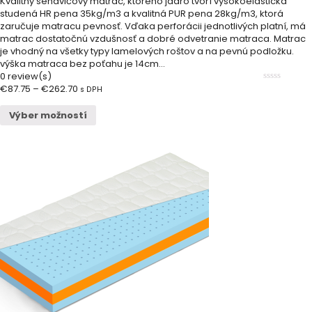
Kvalitný sendvičový matrac, ktorého jadro tvorí vysokoelastická
studená HR pena 35kg/m3 a kvalitná PUR pena 28kg/m3, ktorá
zaručuje matracu pevnosť. Vďaka perforácii jednotlivých platní, má
matrac dostatočnú vzdušnosť a dobré odvetranie matraca. Matrac
je vhodný na všetky typy lamelových roštov a na pevnú podložku.
výška matraca bez poťahu je 14cm...
0 review(s)
€
87.75
–
€
262.70
0
s DPH
out
of
Výber možností
5