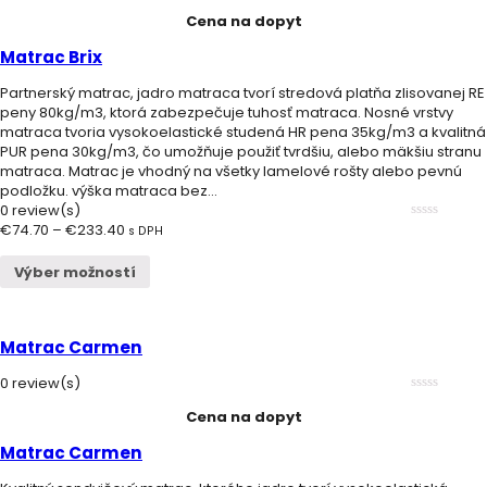
0
Cena na dopyt
out
of
5
Matrac Brix
Partnerský matrac, jadro matraca tvorí stredová platňa zlisovanej RE
peny 80kg/m3, ktorá zabezpečuje tuhosť matraca. Nosné vrstvy
matraca tvoria vysokoelastické studená HR pena 35kg/m3 a kvalitná
PUR pena 30kg/m3, čo umožňuje použiť tvrdšiu, alebo mäkšiu stranu
matraca. Matrac je vhodný na všetky lamelové rošty alebo pevnú
podložku. výška matraca bez...
0 review(s)
€
74.70
–
€
233.40
0
s DPH
out
of
Výber možností
5
Matrac Carmen
0 review(s)
0
Cena na dopyt
out
of
5
Matrac Carmen