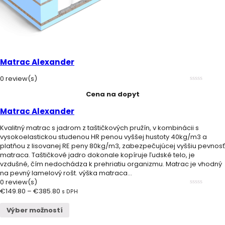
Matrac Alexander
0 review(s)
0
Cena na dopyt
out
of
5
Matrac Alexander
Kvalitný matrac s jadrom z taštičkových pružín, v kombinácii s
vysokoelastickou studenou HR penou vyššej hustoty 40kg/m3 a
platňou z lisovanej RE peny 80kg/m3, zabezpečujúcej vyššiu pevnosť
matraca. Taštičkové jadro dokonale kopíruje ľudské telo, je
vzdušné, čím nedochádza k prehriatiu organizmu. Matrac je vhodný
na pevný lamelový rošt. výška matraca...
0 review(s)
€
149.80
–
€
385.80
0
s DPH
out
of
Výber možností
5