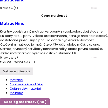
Matrac Nina
0 review(s)
0
Cena na dopyt
out
of
5
Matrac Nina
Kvalitný obojstranný matrac, vyrobený z vysokoelastickej studenej
HR peny a PUR peny. Vďaka profilovanému jadru, je matrac elastický,
dostatočne priedušný a ponúka dobré hygienické vlastnosti.
Otočením matraca je možné zvoliť tvrdšiu, alebo mäkšiu stranu.
Matrac je vhodný na všetky lamelové rošty, alebo pevnú podložku.
Jadro matraca tvorí vysokoelastická studená HR...
0 review(s)
€
70.20
–
€
223.40
0
s DPH
out
of
Výber možností
5
Matrace
Anatomické vankúše
Čalúnnický materiál
Molitany
Katalóg matracov (PDF)