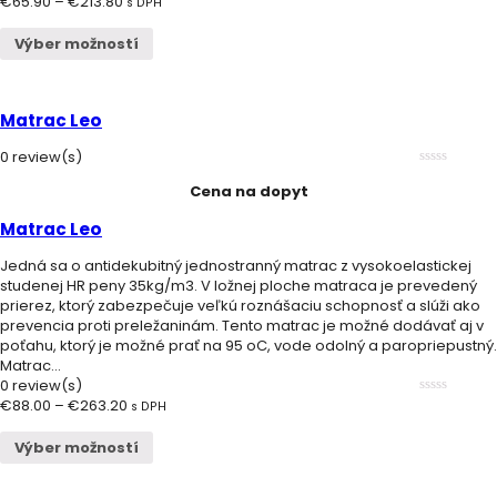
€
65.90
–
€
213.80
0
s DPH
out
of
Výber možností
5
Matrac Leo
0 review(s)
0
Cena na dopyt
out
of
5
Matrac Leo
Jedná sa o antidekubitný jednostranný matrac z vysokoelastickej
studenej HR peny 35kg/m3. V ložnej ploche matraca je prevedený
prierez, ktorý zabezpečuje veľkú roznášaciu schopnosť a slúži ako
prevencia proti preležaninám. Tento matrac je možné dodávať aj v
poťahu, ktorý je možné prať na 95 oC, vode odolný a paropriepustný.
Matrac...
0 review(s)
€
88.00
–
€
263.20
0
s DPH
out
of
Výber možností
5