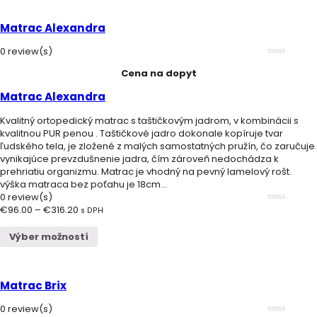
Matrac Alexandra
0 review(s)
0
Cena na dopyt
out
of
5
Matrac Alexandra
Kvalitný ortopedický matrac s taštičkovým jadrom, v kombinácii s
kvalitnou PUR penou . Taštičkové jadro dokonale kopíruje tvar
ľudského tela, je zložené z malých samostatných pružín, čo zaručuje
vynikajúce prevzdušnenie jadra, čím zároveň nedochádza k
prehriatiu organizmu. Matrac je vhodný na pevný lamelový rošt.
výška matraca bez poťahu je 18cm...
0 review(s)
€
96.00
–
€
316.20
0
s DPH
out
of
Výber možností
5
Matrac Brix
0 review(s)