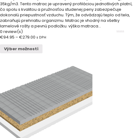
35kg/m3. Tento matrac je upravený profiláciou jednotlivých platní,
čo spolu s kvalitou a pružnosťou studenej peny zabezpečuje
dokonalú priepustnosť vzduchu. Tým, že odvádzajú teplo od tela,
zabraňujú prehriatiu organizmu. Matrac je vhodný na všetky
lamelové rošty a pevnú podložku. výška matraca...
0 review(s)
€
94.95
–
€
279.00
0
s DPH
out
of
Výber možností
5