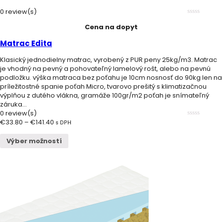
0 review(s)
0
Cena na dopyt
out
of
5
Matrac Edita
Klasický jednodielny matrac, vyrobený z PUR peny 25kg/m3. Matrac
je vhodný na pevný a pohovateľný lamelový rošt, alebo na pevnú
podložku. výška matraca bez poťahu je 10cm nosnosť do 90kg len na
príležitostné spanie poťah Micro, tvarovo prešitý s klimatizačnou
výplňou z dutého vlákna, gramáže 100gr/m2 poťah je snímateľný
záruka...
0 review(s)
€
33.80
–
€
141.40
0
s DPH
out
of
Výber možností
5