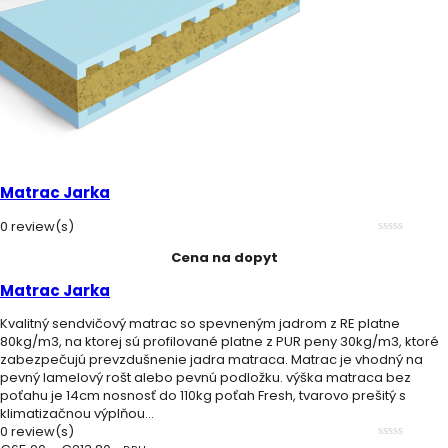
Matrac Jarka
0 review(s)
0
Cena na dopyt
out
of
5
Matrac Jarka
Kvalitný sendvičový matrac so spevneným jadrom z RE platne
80kg/m3, na ktorej sú profilované platne z PUR peny 30kg/m3, ktoré
zabezpečujú prevzdušnenie jadra matraca. Matrac je vhodný na
pevný lamelový rošt alebo pevnú podložku. výška matraca bez
poťahu je 14cm nosnosť do 110kg poťah Fresh, tvarovo prešitý s
klimatizačnou výplňou...
0 review(s)