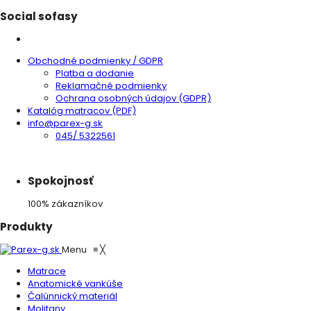
Social sofasy
Obchodné podmienky / GDPR
Platba a dodanie
Reklamačné podmienky
Ochrana osobných údajov (GDPR)
Katalóg matracov (PDF)
info@parex-g.sk
045/ 5322561
Spokojnosť
100% zákazníkov
Produkty
Menu
≡
╳
Matrace
Anatomické vankúše
Čalúnnický materiál
Molitany