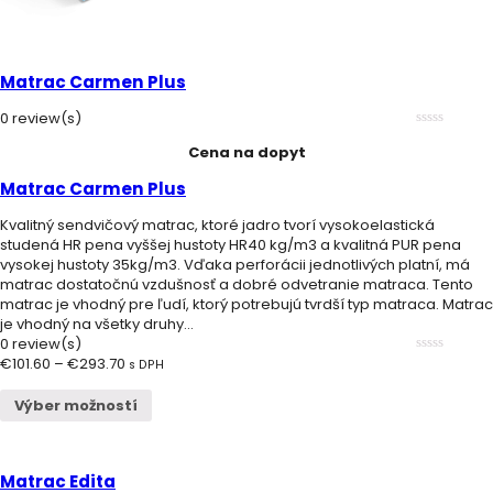
Matrac Carmen Plus
0 review(s)
0
Cena na dopyt
out
of
5
Matrac Carmen Plus
Kvalitný sendvičový matrac, ktoré jadro tvorí vysokoelastická
studená HR pena vyššej hustoty HR40 kg/m3 a kvalitná PUR pena
vysokej hustoty 35kg/m3. Vďaka perforácii jednotlivých platní, má
matrac dostatočnú vzdušnosť a dobré odvetranie matraca. Tento
matrac je vhodný pre ľudí, ktorý potrebujú tvrdší typ matraca. Matrac
je vhodný na všetky druhy...
0 review(s)
€
101.60
–
€
293.70
0
s DPH
out
of
Výber možností
5
Matrac Edita