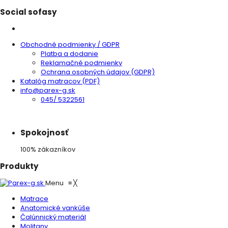
Social sofasy
Obchodné podmienky / GDPR
Platba a dodanie
Reklamačné podmienky
Ochrana osobných údajov (GDPR)
Katalóg matracov (PDF)
info@parex-g.sk
045/ 5322561
Spokojnosť
100% zákazníkov
Produkty
Menu
≡
╳
Matrace
Anatomické vankúše
Čalúnnický materiál
Molitany