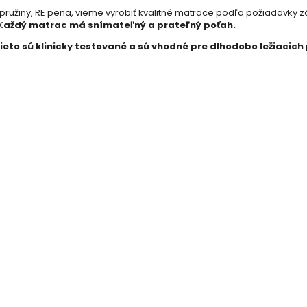
é pružiny, RE pena, vieme vyrobiť kvalitné matrace podľa požiadavky 
K
aždý matrac má snímateľný a prateľný poťah.
to sú klinicky testované a sú vhodné pre dlhodobo ležiacich