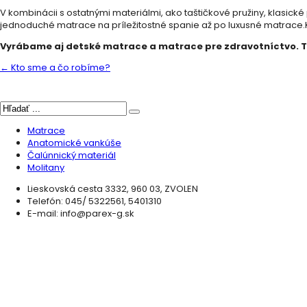
V kombinácii s ostatnými materiálmi, ako taštičkové pružiny, klasick
jednoduché matrace na príležitostné spanie až po luxusné matrace.
Vyrábame aj detské matrace a matrace pre zdravotníctvo. Tie
←
Kto sme a čo robíme?
Matrace
Anatomické vankúše
Čalúnnický materiál
Molitany
Lieskovská cesta 3332, 960 03, ZVOLEN
Telefón: 045/ 5322561, 5401310
E-mail: info@parex-g.sk