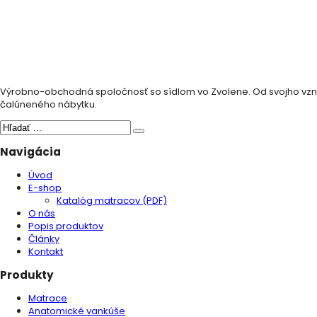
Výrobno-obchodná spoločnosť so sídlom vo Zvolene. Od svojho vzni
čalúneného nábytku.
Navigácia
Úvod
E-shop
Katalóg matracov (PDF)
O nás
Popis produktov
Články
Kontakt
Produkty
Matrace
Anatomické vankúše