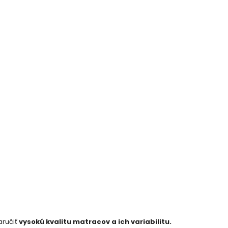
aručiť
vysokú kvalitu matracov a ich variabilitu.