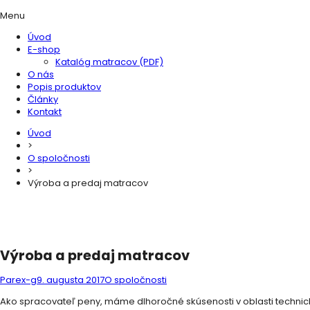
Menu
Úvod
E-shop
Katalóg matracov (PDF)
O nás
Popis produktov
Články
Kontakt
Úvod
>
O spoločnosti
>
Výroba a predaj matracov
Výroba a predaj matracov
Parex-g
9. augusta 2017
O spoločnosti
Ako spracovateľ peny, máme dlhoročné skúsenosti v oblasti technick