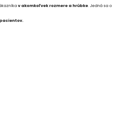
zákazníka
v akomkoľvek rozmere a hrúbke
. Jedná sa o
 pacientov.